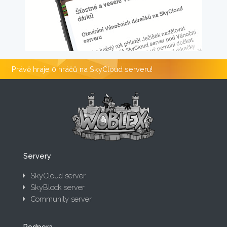
Právě hraje 0 hráčů na SkyCloud serveru!
Servery
SkyCloud server
SkyBlock server
Community server
Podpora