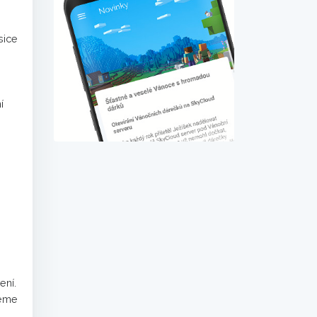
sice
í
ení.
jeme