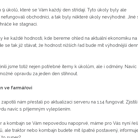
h 9 úkolů, které se Vám každý den střídají. Tyto úkoly byly ale
nefungovali obchodníci, a tak byly některé úkoly nevýhodné. Jiné 
 hráče ke stagnaci.
ly ke každé hodnosti, kde bereme ohled na aktuální ekonomiku na
e tak již stávat, že hodnost nižších řad bude mít výhodnější denn
nili jsme totiž nejen potřebné itemy k úkolům, ale i odměny. Navíc
 možné opravdu za jeden den stihnout.
jn ve farmářovi
potili nám přestali po aktualizaci serveru na 1.14 fungovat. Zjistili
du navíc s příjemným vylepšením.
aktor a kombajn se Vám nepovedou napoprvé, máme pro Vás nyní řeš
olů, ale traktor nebo kombajn budete mít špatně postavený, informu
 to super?