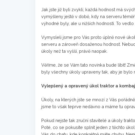
Jak jste již byli zvyklí, každá hodnost má svýc
vymýšleny ještě v době, kdy na serveru téměř 
výhodné byly, ale u nižších hodností. To vedlo
Vymysleli jsme pro Vás proto úplně nové úko
serveru a zároveň dosaženou hodnost. Nebude s
úkoly než ta vyšší, právě naopak.
Věříme, že se Vám tato novinka bude líbit! Změ
byly všechny úkoly upraveny tak, aby je bylo
Vylepšený a opravený úkol traktor a komba
Úkoly, na kterých jste se mnozí z Vás pořádně za
jsme to však teprve nedávno a máme tu oprav
Pokud nejste tak zruční stavitelé a úkoly tr
Poté, co se pokusíte splnit jeden z těchto úk
Vás do chatu, kde konkrétně máte chybu. Není