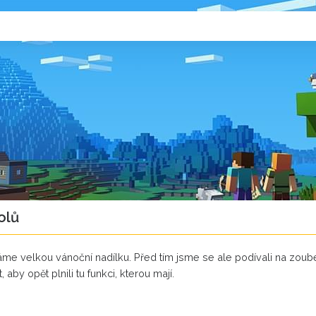
olů
áme velkou vánoční nadílku. Před tím jsme se ale podívali na zoub
aby opět plnili tu funkci, kterou mají.