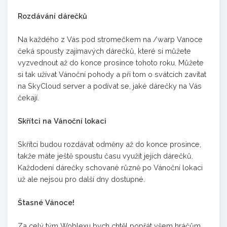
Rozdávání dárečků
Na každého z Vás pod stromečkem na /warp Vanoce
čeká spousty zajímavých dárečků, které si můžete
vyzvednout až do konce prosince tohoto roku. Můžete
si tak užívat Vánoční pohody a při tom o svátcích zavítat
na SkyCloud server a podívat se, jaké dárečky na Vás
čekají.
Skřítci na Vánoční lokaci
Skřítci budou rozdávat odměny až do konce prosince,
takže máte ještě spoustu času využít jejich dárečků.
Každodení dárečky schované různě po Vánoční lokaci
už ale nejsou pro další dny dostupné.
Štasné Vánoce!
Za celý tým Woblexu bych chtěl popřát všem hráčům