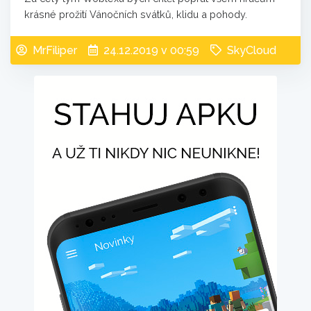
krásné prožití Vánočních svátků, klidu a pohody.
MrFiliper
24.12.2019 v 00:59
SkyCloud