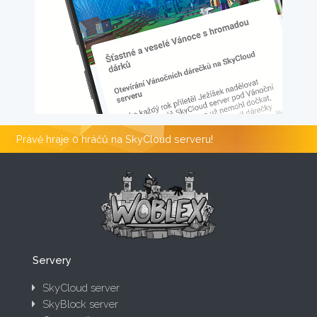
Právě hraje 0 hráčů na SkyCloud serveru!
Servery
SkyCloud server
SkyBlock server