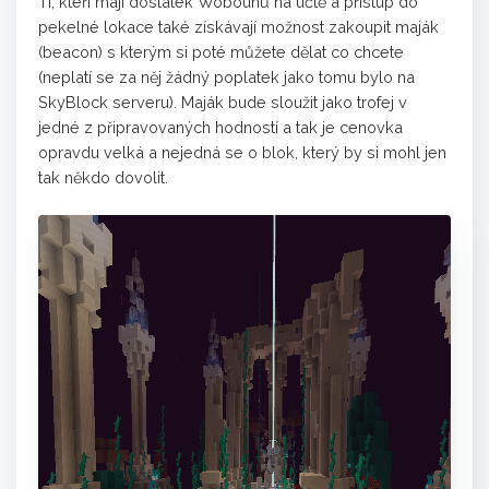
Ti, kteří mají dostatek Wobounů na účtě a přístup do
pekelné lokace také získávají možnost zakoupit maják
(beacon) s kterým si poté můžete dělat co chcete
(neplatí se za něj žádný poplatek jako tomu bylo na
SkyBlock serveru). Maják bude sloužit jako trofej v
jedné z připravovaných hodností a tak je cenovka
opravdu velká a nejedná se o blok, který by si mohl jen
tak někdo dovolit.