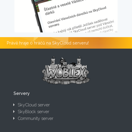
Právě hraje 0 hráčů na SkyCloud serveru!
Servery
SkyCloud server
SkyBlock server
Community server