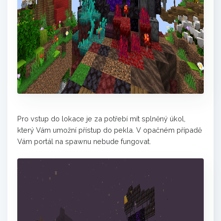
Pro vstup do lokace je za potřebí mít splněný úkol,
který Vám umožní přístup do pekla. V opačném případě
Vám portál na spawnu nebude fungovat.