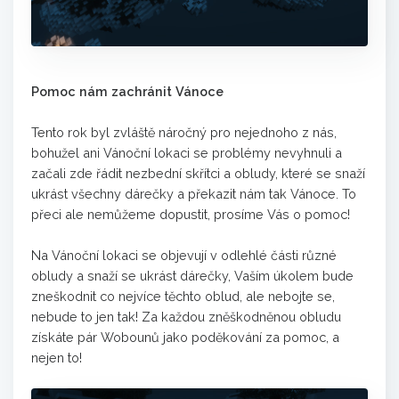
Pomoc nám zachránit Vánoce
Tento rok byl zvláště náročný pro nejednoho z nás,
bohužel ani Vánoční lokaci se problémy nevyhnuli a
začali zde řádit nezbední skřítci a obludy, které se snaží
ukrást všechny dárečky a překazit nám tak Vánoce. To
přeci ale nemůžeme dopustit, prosíme Vás o pomoc!
Na Vánoční lokaci se objevují v odlehlé části různé
obludy a snaží se ukrást dárečky, Vaším úkolem bude
zneškodnit co nejvíce těchto oblud, ale nebojte se,
nebude to jen tak! Za každou zněškodněnou obludu
získáte pár Wobounů jako poděkování za pomoc, a
nejen to!