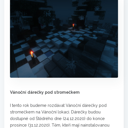
Vánoční dárečky pod stromečkem
I tento rok budeme rozdávat Vánoční dárečky pod
stromečkem na Vánoční lokaci. Dárečky budou
dostupné od Štědrého dne (24.12.2020) do konce
prosince (31.12.2020). Těm, kteří mají nainstalovanou