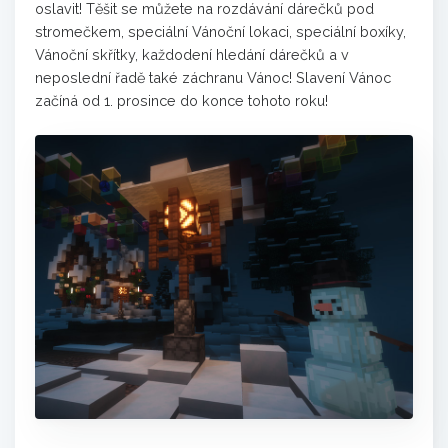
oslavit! Těšit se můžete na rozdávání dárečků pod
stromečkem, speciální Vánoční lokaci, speciální boxíky,
Vánoční skřítky, každodení hledání dárečků a v
neposlední řadě také záchranu Vánoc! Slavení Vánoc
začíná od 1. prosince do konce tohoto roku!