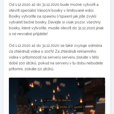
Od 1.12.2020 až do 31.12.2020 bude možné vytvořit a
otevřít speciální Vánoční boxíky v limitované edici.
Boxíky vytvoříte na spawnu (/spawn) jak jste zvyklí
vytvářet bežné boxíky. Dávejte si však pozor, všechny
boxíky, které vytvoříte, musíte otevřít do 31.12.2020 jinak
o ně nevratně přiíjdete!
Od 1.12.2020 až do 31.12.2020 se také zvyšuje odměna
za zhlédnutí videa o 100%! Za zhlédnutí reklamního
videa v přítomnosti na serveru serveru získáte v této
době 100 útržků, pokud na serveru v tu dobu nebudete
přítomni, získáte 50 útržků.