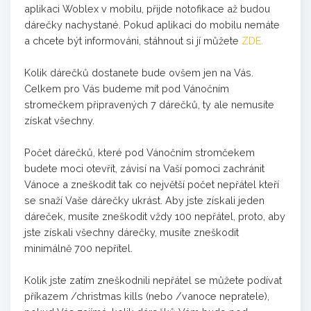
aplikaci Woblex v mobilu, přijde notofikace až budou
dárečky nachystané. Pokud aplikaci do mobilu nemáte
a chcete být informováni, stáhnout si jí můžete
ZDE.
Kolik dárečků dostanete bude ovšem jen na Vás.
Celkem pro Vás budeme mít pod Vánočním
stromečkem připravených 7 dárečků, ty ale nemusíte
získat všechny.
Počet dárečků, které pod Vánočním stromčekem
budete moci otevřít, závisí na Vaší pomoci zachránit
Vánoce a zneškodit tak co největší počet nepřátel kteří
se snaží Vaše dárečky ukrást. Aby jste získali jeden
dáreček, musíte zneškodit vždy 100 nepřátel, proto, aby
jste získali všechny dárečky, musíte zneškodit
minimálně 700 nepřítel.
Kolik jste zatím zneškodnili nepřátel se můžete podívat
příkazem /christmas kills (nebo /vanoce nepratele),