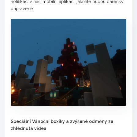
notifikaci v naší mobilní aplikaci, jakmile budou dárečky
připravené.
Speciální Vánoční boxíky a zvýšené odměny za
zhlédnutá videa