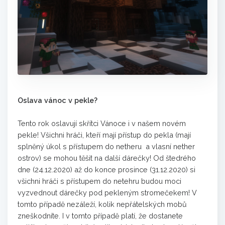
Oslava vánoc v pekle?
Tento rok oslavují skřítci Vánoce i v našem novém
pekle! Všichni hráči, kteří mají přístup do pekla (mají
splněný úkol s přístupem do netheru a vlasní nether
ostrov) se mohou těšit na další dárečky! Od štedrého
dne (24.12.2020) až do konce prosince (31.12.2020) si
všichni hráči s přístupem do netehru budou moci
vyzvednout dárečky pod pekleným stromečekem! V
tomto případě nezáleží, kolik nepřátelských mobů
zneškodníte. I v tomto případě platí, že dostanete