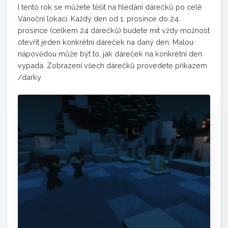
I tento rok se můžete těšit na hledání dárečků po celé
Vánoční lokaci. Každý den od 1. prosince do 24.
prosince (celkem 24 dárečků) budete mít vždy možnost
otevřít jeden konkrétní dáreček na daný den. Malou
nápovědou může být to, jak dáreček na konkrétní den
vypadá. Zobrazení všech dárečků provedete příkazem
/darky.