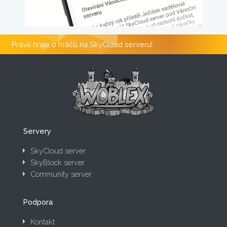
Právě hraje 0 hráčů na SkyCloud serveru!
Servery
SkyCloud server
SkyBlock server
Community server
Podpora
Kontakt