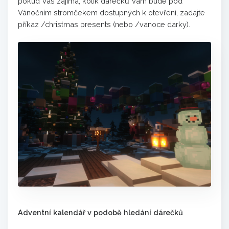
pokud Vás zajímá, kolik dárečků Vám bude pod
Vánočním stromčekem dostupných k otevření, zadajte
příkaz /christmas presents (nebo /vanoce darky).
Adventní kalendář v podobě hledání dárečků