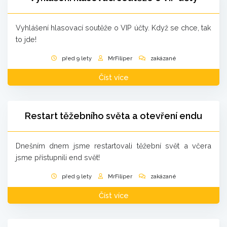
Vyhlášení hlasovací soutěže o VIP účty. Když se chce, tak
to jde!
před 9 lety
MrFiliper
zakázané
Číst více
Restart těžebního světa a otevření endu
Dnešním dnem jsme restartovali těžební svět a včera
jsme přístupnili end svět!
před 9 lety
MrFiliper
zakázané
Číst více