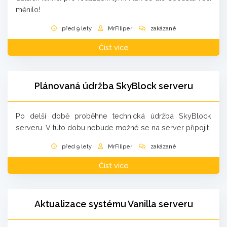
měnilo!
před 9 lety
MrFiliper
zakázané
Číst více
Plánovaná údržba SkyBlock serveru
Po delší době proběhne technická údržba SkyBlock
serveru. V tuto dobu nebude možné se na server připojit.
před 9 lety
MrFiliper
zakázané
Číst více
Aktualizace systému Vanilla serveru