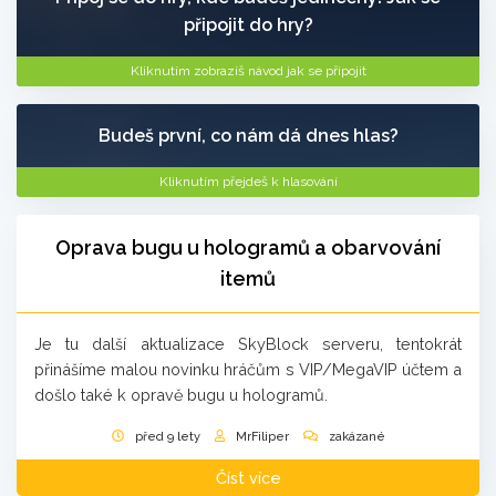
připojit do hry?
Kliknutím zobrazíš návod jak se připojit
Budeš první, co nám dá dnes hlas?
Kliknutím přejdeš k hlasování
Oprava bugu u hologramů a obarvování
itemů
Je tu další aktualizace SkyBlock serveru, tentokrát
přinášíme malou novinku hráčům s VIP/MegaVIP účtem a
došlo také k opravě bugu u hologramů.
před 9 lety
MrFiliper
zakázané
Číst více