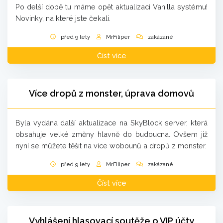
Po delší době tu máme opět aktualizaci Vanilla systému!
Novinky, na které jste čekali.
před 9 lety
MrFiliper
zakázané
Číst více
Více dropů z monster, úprava domovů
Byla vydána další aktualizace na SkyBlock server, která
obsahuje velké změny hlavně do budoucna. Ovšem již
nyní se můžete těšit na více wobounů a dropů z monster.
před 9 lety
MrFiliper
zakázané
Číst více
Vyhlášení hlasovací soutěže o VIP účty