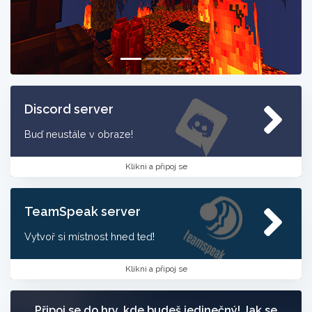
Discord server
Buď neustále v obraze!
Klikni a připoj se
TeamSpeak server
Vytvoř si místnost hned teď!
Klikni a připoj se
Připoj se do hry, kde budeš jedinečný! Jak se