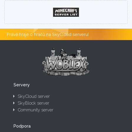
Právě hraje 0 hráčů na SkyCloud serveru!
Servery
SkyCloud server
SkyBlock server
Community server
Podpora