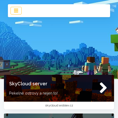
SkyCloud server
Pekelné ostrovy a nejen to!
skycloud.woblex.cz