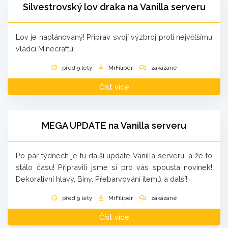
Silvestrovský lov draka na Vanilla serveru
Lov je naplánovaný! Připrav svojí výzbroj proti největšímu
vládci Minecraftu!
před 9 lety
MrFiliper
zakázané
Číst více
MEGA UPDATE na Vanilla serveru
Po pár týdnech je tu další update Vanilla serveru, a že to
stálo času! Připravili jsme si pro vás spousta novinek!
Dekorativní hlavy, Biny, Přebarvování itemů a další!
před 9 lety
MrFiliper
zakázané
Číst více