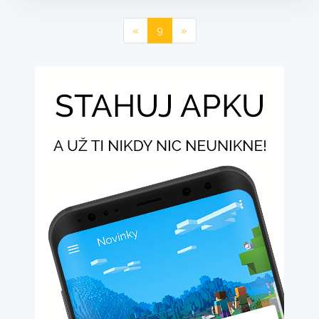
«
9
»