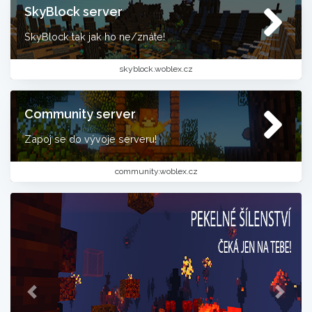
SkyBlock server
SkyBlock tak jak ho ne/znáte!
skyblock.woblex.cz
Community server
Zapoj se do vývoje serveru!
community.woblex.cz
Previous
Next