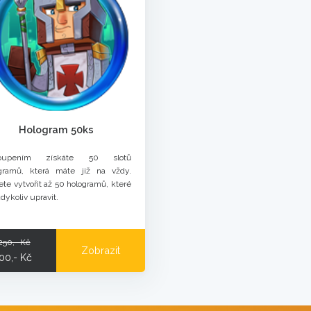
Hologram 50ks
oupením získáte 50 slotů
gramů, která máte již na vždy.
te vytvořit až 50 hologramů, které
kdykoliv upravit.
250,- Kč
Zobrazit
00,- Kč