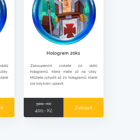
Hologram 20ks
lotů
Zakoupením získáte 20 slotů
vždy.
hologramů, která máte již na vždy.
které
Můžete vytvořit až 20 hologramů, které
lze kdykoliv upravit.
500,- Kč
it
Zobrazit
400,- Kč