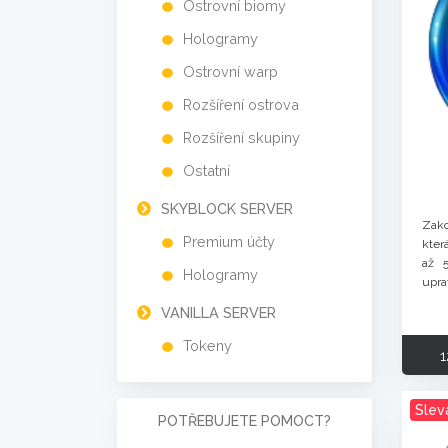
Ostrovní biomy
Hologramy
Ostrovní warp
Rozšíření ostrova
Rozšíření skupiny
Ostatní
SKYBLOCK SERVER
Zako
Premium účty
kter
až 5
Hologramy
uprav
VANILLA SERVER
Tokeny
1
Slev
POTŘEBUJETE POMOCT?