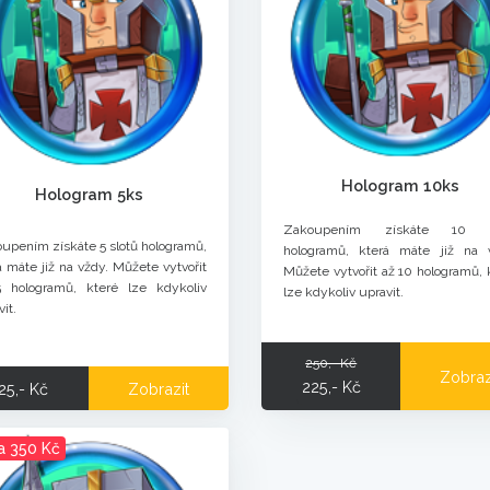
Hologram 10ks
Hologram 5ks
Zakoupením získáte 10 s
upením získáte 5 slotů hologramů,
hologramů, která máte již na 
á máte již na vždy. Můžete vytvořit
Můžete vytvořit až 10 hologramů, 
 hologramů, které lze kdykoliv
lze kdykoliv upravit.
it.
250,- Kč
Zobraz
225,- Kč
25,- Kč
Zobrazit
a 350 Kč