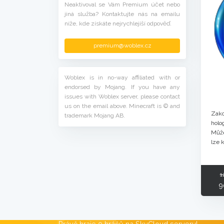
Neaktivoval se Vám Premium účet nebo
jiná služba? Kontaktujte nás na emailu
níže, kde získáte nejrychlejíší odpověď.
premium@woblex.cz
Woblex is in no-way affiliated with or
endorsed by Mojang. If you have any
issues with Woblex server, please contact
us on the email above. Minecraft is © and
Zak
trademark Mojang AB.
holo
Může
lze 
1
9