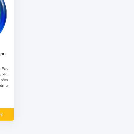
rpu
 Pak
ybět.
přes
dému
it