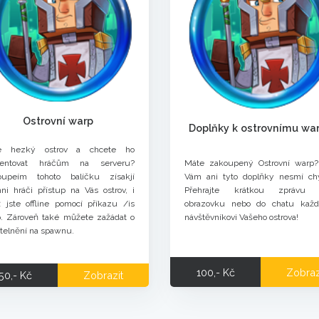
Ostrovní warp
Doplňky k ostrovnímu wa
e hezký ostrov a chcete ho
zentovat hráčům na serveru?
Máte zakoupený Ostrovní warp?
oupeím tohoto balíčku zísakjí
Vám ani tyto doplňky nesmí ch
hni hráči přístup na Vás ostrov, i
Přehrajte krátkou zprávu 
 jste offline pomocí příkazu /is
obrazovku nebo do chatu kaž
. Zároveň také můžete zažádat o
návštěvníkovi Vašeho ostrova!
itelnění na spawnu.
100,- Kč
Zobraz
50,- Kč
Zobrazit