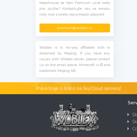
Neaktivoval se Vám Premium účet nebo
jiná služba? Kontaktujte nás na emailu
níže, kde získáte nejrychlejíší odpověď.
premium@woblex.cz
Woblex is in no-way affiliated with or
endorsed by Mojang. If you have any
issues with Woblex server, please contact
us on the email above. Minecraft is © and
trademark Mojang AB.
Právě hraje 0 hráčů na SkyCloud serveru!
Ser
Sk
Sk
Co