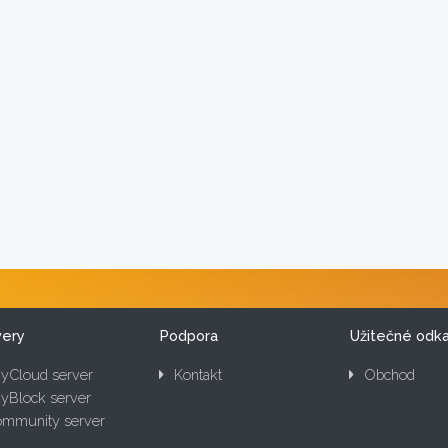
very
Podpora
Užitečné odk
yCloud server
Kontakt
Obchod
yBlock server
mmunity server