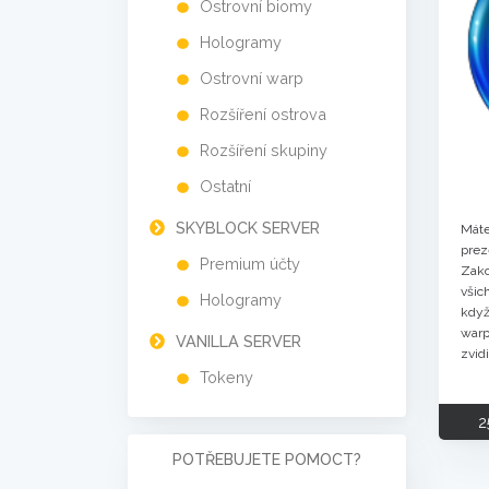
Ostrovní biomy
Hologramy
Ostrovní warp
Rozšíření ostrova
Rozšíření skupiny
Ostatní
SKYBLOCK SERVER
Mát
pre
Premium účty
Zak
všic
Hologramy
když
warp
VANILLA SERVER
zvid
Tokeny
2
POTŘEBUJETE POMOCT?