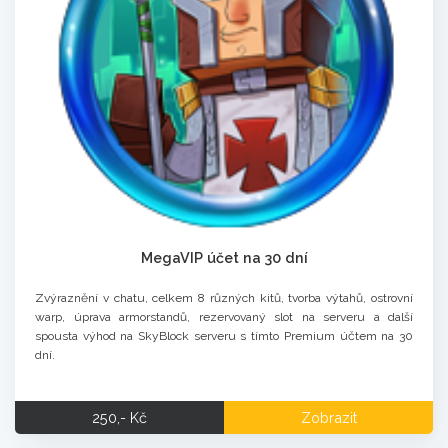
MegaVIP účet na 30 dní
Zvýraznění v chatu, celkem 8 různých kitů, tvorba výtahů, ostrovní
warp, úprava armorstandů, rezervovaný slot na serveru a další
spousta výhod na SkyBlock serveru s tímto Premium účtem na 30
dní.
250,- Kč
Zobrazit