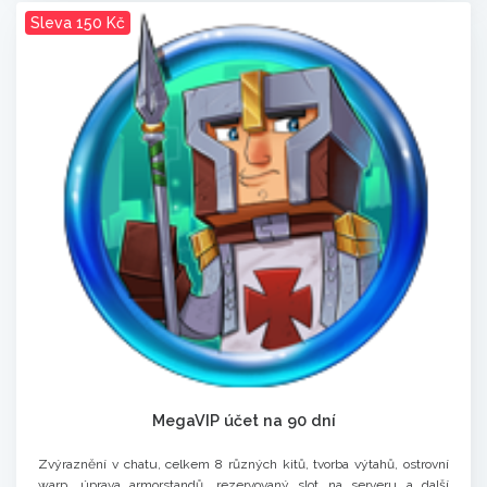
Sleva 150 Kč
MegaVIP účet na 90 dní
Zvýraznění v chatu, celkem 8 různých kitů, tvorba výtahů, ostrovní
warp, úprava armorstandů, rezervovaný slot na serveru a další