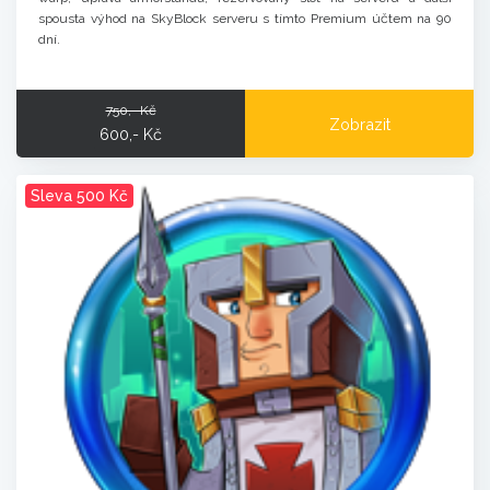
spousta výhod na SkyBlock serveru s tímto Premium účtem na 90
dní.
750,- Kč
Zobrazit
600,- Kč
Sleva 500 Kč