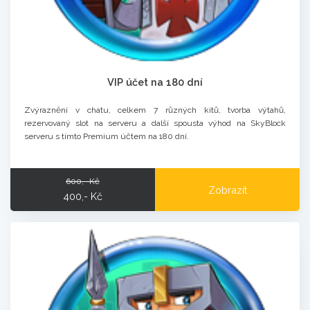
VIP účet na 180 dní
Zvýraznění v chatu, celkem 7 různých kitů, tvorba výtahů,
rezervovaný slot na serveru a další spousta výhod na SkyBlock
serveru s tímto Premium účtem na 180 dní.
600,- Kč
Zobrazit
400,- Kč