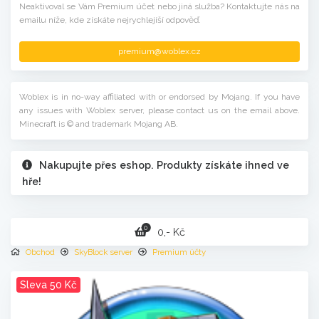
Neaktivoval se Vám Premium účet nebo jiná služba? Kontaktujte nás na
emailu níže, kde získáte nejrychlejíší odpověď.
premium@woblex.cz
Woblex is in no-way affiliated with or endorsed by Mojang. If you have
any issues with Woblex server, please contact us on the email above.
Minecraft is © and trademark Mojang AB.
Nakupujte přes eshop. Produkty získáte ihned ve
hře!
0
0,- Kč
Obchod
SkyBlock server
Premium účty
Sleva 50 Kč