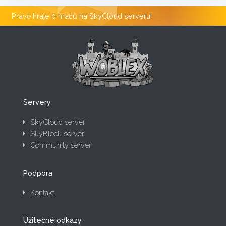
Právě hraje 0 hráčů na SkyCloud serveru!
Servery
SkyCloud server
SkyBlock server
Community server
Podpora
Kontakt
Užitečné odkazy