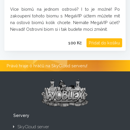
Více biomů na jednom ostrově? I to je možné! Po
zakoupení tohoto biomu s MegaVIP účtem můžete mít
na ostově biomů kolik chcete. Nemáte MegaVIP účet?
Nevadí! Ostrovní biom si i tak budete moci změnit.
100 Kč
Přidat do košíku
Právě hraje 0 hráčů na SkyCloud serveru!
Servery
SkyCloud server