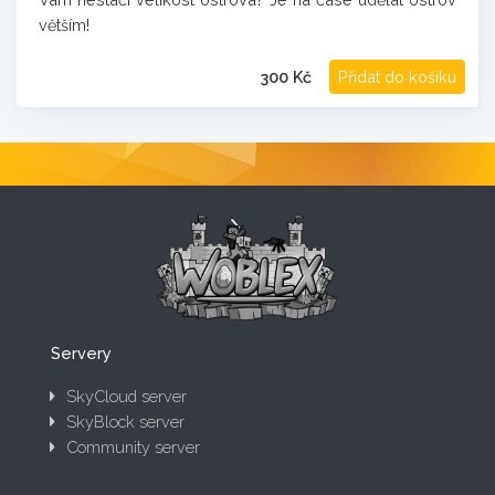
větším!
300 Kč
Přidat do košíku
Právě hraje 0 hráčů na SkyCloud serveru!
Servery
SkyCloud server
SkyBlock server
Community server