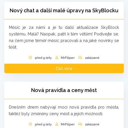
Nový chat a další malé úpravy na SkyBlocku
Měsíc je za námi a je tu další aktualizace SkyBlock
systému. Malá? Naopak, patří k těm větším! Podívejte se,
na čem jsme téměř měsíc pracovali a na jaké novinky se
těšit.
před 9 lety
MrFiliper
zakázané
Číst více
Nová pravidla a ceny měst
Dnešním dnem nabývají moci nová pravidla pro města,
taktéž byly změněny ceny měst a jejich možnosti.
před 9 lety
MrFiliper
zakázané