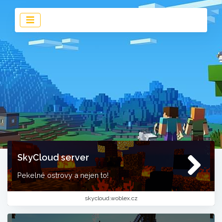
SkyCloud server
Pekelné ostrovy a nejen to!
skycloud.woblex.cz