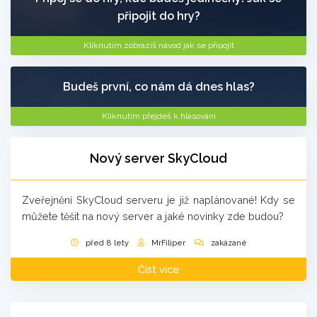
připojit do hry?
Kliknutím zobrazíš návod jak se připojit
Budeš první, co nám dá dnes hlas?
Kliknutím přejdeš k hlasování
Nový server SkyCloud
Zveřejnění SkyCloud serveru je již naplánované! Kdy se
můžete těšit na nový server a jaké novinky zde budou?
před 8 lety
MrFiliper
zakázané
Číst více