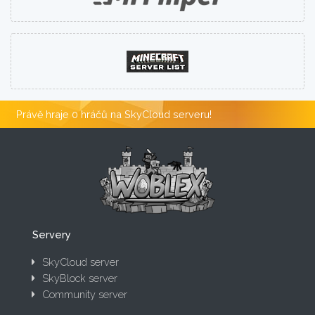
Právě hraje 0 hráčů na SkyCloud serveru!
Servery
SkyCloud server
SkyBlock server
Community server