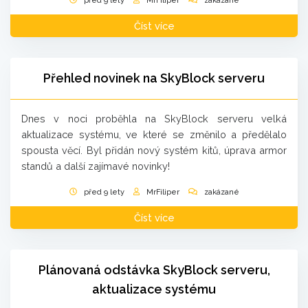
před 9 lety
MrFiliper
zakázané
Číst více
Přehled novinek na SkyBlock serveru
Dnes v noci proběhla na SkyBlock serveru velká
aktualizace systému, ve které se změnilo a předělalo
spousta věcí. Byl přidán nový systém kitů, úprava armor
standů a další zajímavé novinky!
před 9 lety
MrFiliper
zakázané
Číst více
Plánovaná odstávka SkyBlock serveru,
aktualizace systému