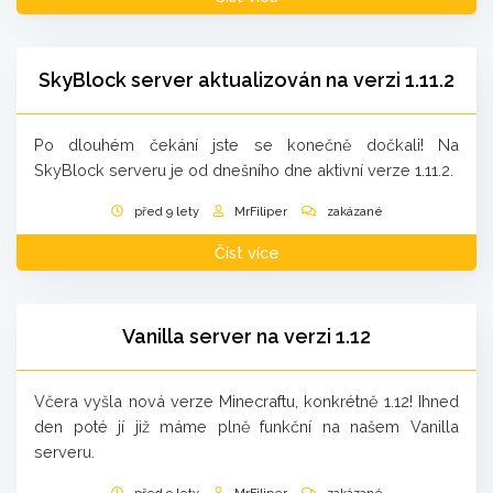
SkyBlock server aktualizován na verzi 1.11.2
Po dlouhém čekání jste se konečně dočkali! Na
SkyBlock serveru je od dnešního dne aktivní verze 1.11.2.
před 9 lety
MrFiliper
zakázané
Číst více
Vanilla server na verzi 1.12
Včera vyšla nová verze Minecraftu, konkrétně 1.12! Ihned
den poté jí již máme plně funkční na našem Vanilla
serveru.