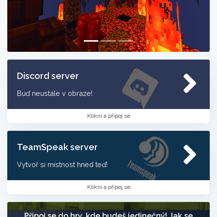
Discord server
Buď neustále v obraze!
Klikni a připoj se
TeamSpeak server
Vytvoř si místnost hned teď!
Klikni a připoj se
Připoj se do hry, kde budeš jedinečný! Jak se