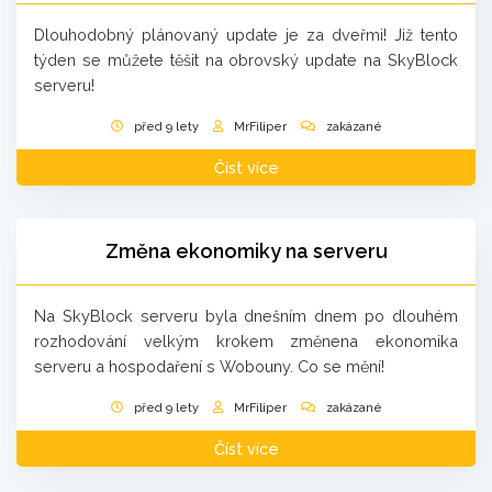
Dlouhodobný plánovaný update je za dveřmi! Již tento
týden se můžete těšit na obrovský update na SkyBlock
serveru!
před 9 lety
MrFiliper
zakázané
Číst více
Změna ekonomiky na serveru
Na SkyBlock serveru byla dnešním dnem po dlouhém
rozhodování velkým krokem změnena ekonomika
serveru a hospodaření s Wobouny. Co se mění!
před 9 lety
MrFiliper
zakázané
Číst více