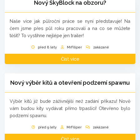
Nový SkyBlock na obzoru?
Naše více jak půlroční práce se nyní představuje! Na
čem jsme přes půl roku pracovali a na co se můžete
těšit? To vystihne nejlépe jen trailer!
před 8 lety
MrFiliper
zakázané
Číst více
Nový výběr kitů a otevření podzemí spawnu
Výběr kitů již bude záživnějíší než zadání příkazu! Nově
vám budou kity vydávat přímo trpaslíci! Otevřeno bylo
podzemí spawnu.
před 9 lety
MrFiliper
zakázané
Číst více