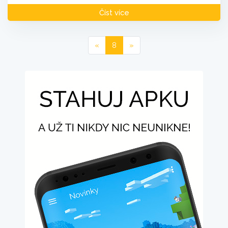
Číst více
«
8
»