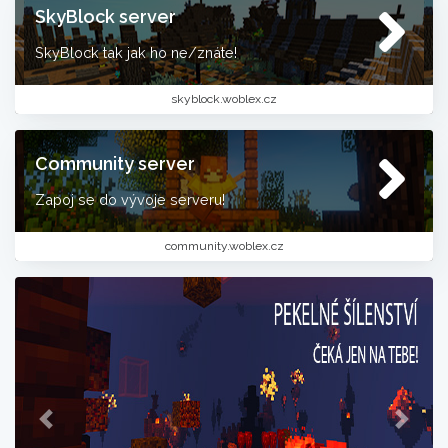
SkyBlock server
SkyBlock tak jak ho ne/znáte!
skyblock.woblex.cz
Community server
Zapoj se do vývoje serveru!
community.woblex.cz
Previous
Next