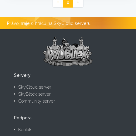
«
2
»
Právě hraje 0 hráčů na SkyCloud serveru!
Servery
SkyCloud server
SkyBlock server
Community server
Podpora
Kontakt