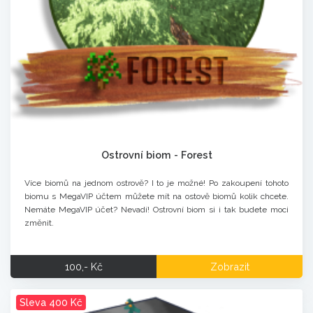
Ostrovní biom - Forest
Více biomů na jednom ostrově? I to je možné! Po zakoupení tohoto
biomu s MegaVIP účtem můžete mít na ostově biomů kolik chcete.
Nemáte MegaVIP účet? Nevadí! Ostrovní biom si i tak budete moci
změnit.
100,- Kč
Zobrazit
Sleva 400 Kč