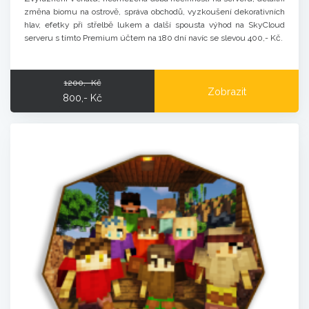
změna biomu na ostrově, správa obchodů, vyzkoušení dekorativních
hlav, efetky při střelbě lukem a další spousta výhod na SkyCloud
serveru s tímto Premium účtem na 180 dní navíc se slevou 400,- Kč.
1200,- Kč
Zobrazit
800,- Kč