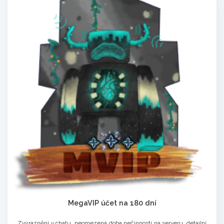
MegaVIP účet na 180 dní
Zvýraznění v chatu, neomezená doba nečinnosti na serveru, detailní