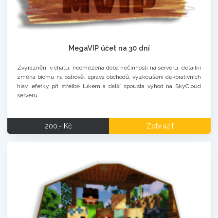
MegaVIP účet na 30 dní
Zvýraznění v chatu, neomezená doba nečinnosti na serveru, detailní
změna biomu na ostrově, správa obchodů, vyzkoušení dekorativních
hlav, efetky při střelbě lukem a další spousta výhod na SkyCloud
serveru.
200,- Kč
Zobrazit