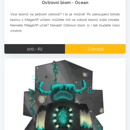
Ostrovní biom - Ocean
Více biomů na jednom ostrově? I to je možné! Po zakoupení tohoto
biomu s MegaVIP účtem můžete mít na ostově biomů kolik chcete.
Nemáte MegaVIP účet? Nevadí! Ostrovní biom si i tak budete moci
změnit.
100,- Kč
Zobrazit