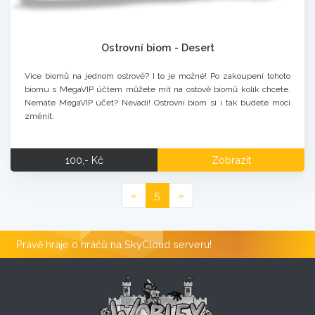
Ostrovní biom - Desert
Více biomů na jednom ostrově? I to je možné! Po zakoupení tohoto
biomu s MegaVIP účtem můžete mít na ostově biomů kolik chcete.
Nemáte MegaVIP účet? Nevadí! Ostrovní biom si i tak budete moci
změnit.
100,- Kč
Zobrazit
«
5
»
Právě hraje 0 hráčů na SkyCloud serveru!