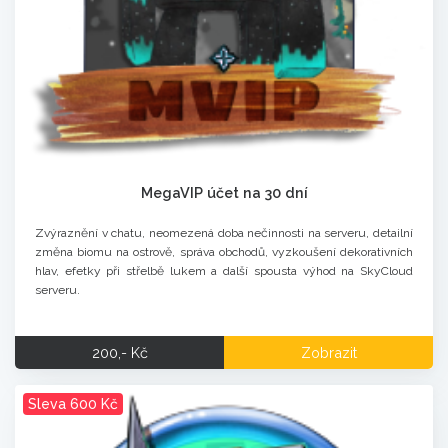
MegaVIP účet na 30 dní
Zvýraznění v chatu, neomezená doba nečinnosti na serveru, detailní
změna biomu na ostrově, správa obchodů, vyzkoušení dekorativních
hlav, efetky při střelbě lukem a další spousta výhod na SkyCloud
serveru.
200,- Kč
Zobrazit
Sleva 600 Kč