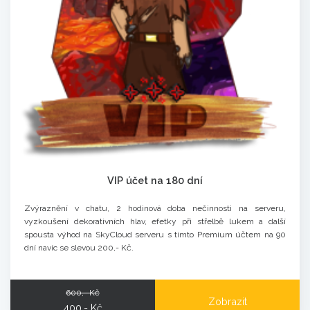
VIP účet na 180 dní
Zvýraznění v chatu, 2 hodinová doba nečinnosti na serveru,
vyzkoušení dekorativních hlav, efetky při střelbě lukem a další
spousta výhod na SkyCloud serveru s tímto Premium účtem na 90
dní navíc se slevou 200,- Kč.
600,- Kč
Zobrazit
400,- Kč