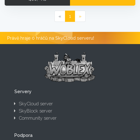
«
1
»
Právě hraje 0 hráčů na SkyCloud serveru!
Servery
SkyCloud server
SkyBlock server
Community server
Podpora