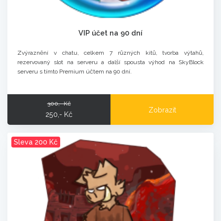
VIP účet na 90 dní
Zvýraznění v chatu, celkem 7 různých kitů, tvorba výtahů,
rezervovaný slot na serveru a další spousta výhod na SkyBlock
serveru s tímto Premium účtem na 90 dní.
300,- Kč
Zobrazit
250,- Kč
Sleva 200 Kč