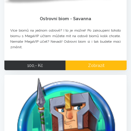
Ostrovní biom - Savanna
Více biomů na jednom ostrově? I to je možné! Po zakoupení tohoto
biomu s MegaVIP účtem můžete mít na ostově biomů kolik chcete.
Nemáte MegaVIP účet? Nevadí! Ostrovní biom si i tak budete moci
změnit.
100,- Kč
Zobrazit