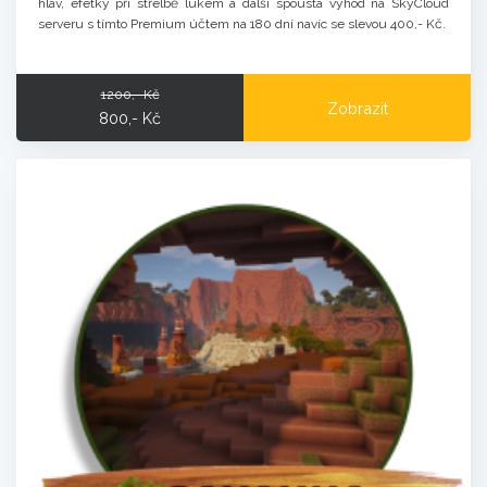
hlav, efetky při střelbě lukem a další spousta výhod na SkyCloud
serveru s tímto Premium účtem na 180 dní navíc se slevou 400,- Kč.
1200,- Kč
Zobrazit
800,- Kč