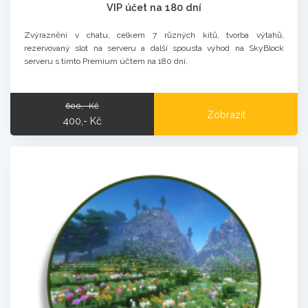
VIP účet na 180 dní
Zvýraznění v chatu, celkem 7 různých kitů, tvorba výtahů,
rezervovaný slot na serveru a další spousta výhod na SkyBlock
serveru s tímto Premium účtem na 180 dní.
600,- Kč
Zobrazit
400,- Kč