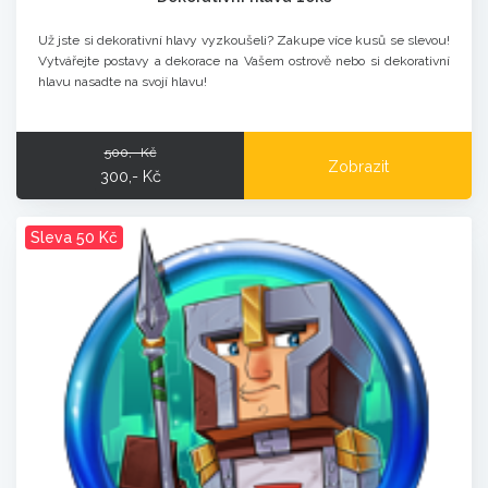
Už jste si dekorativní hlavy vyzkoušeli? Zakupe více kusů se slevou!
Vytvářejte postavy a dekorace na Vašem ostrově nebo si dekorativní
hlavu nasadte na svojí hlavu!
500,- Kč
Zobrazit
300,- Kč
Sleva 50 Kč