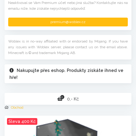
Neaktivoval se Vám Premium účet nebo jiná služba? Kontaktujte nás na
emailu níže, kde získáte nejrychlejíší odpověď.
premium@woblex.cz
Woblex is in no-way affiliated with or endorsed by Mojang. If you have
any issues with Woblex server, please contact us on the email above.
Minecraft is © and trademark Mojang AB.
Nakupujte přes eshop. Produkty získáte ihned ve
hře!
0
0,- Kč
Obchod
Sleva 400 Kč