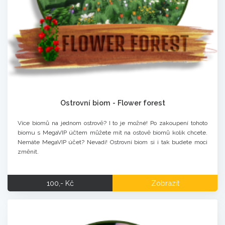
Ostrovní biom - Flower forest
Více biomů na jednom ostrově? I to je možné! Po zakoupení tohoto
biomu s MegaVIP účtem můžete mít na ostově biomů kolik chcete.
Nemáte MegaVIP účet? Nevadí! Ostrovní biom si i tak budete moci
změnit.
100,- Kč
Zobrazit