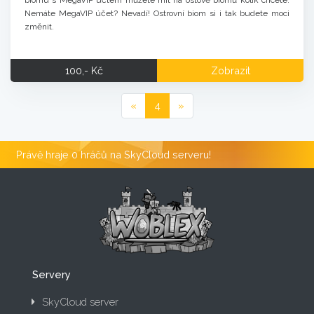
biomu s MegaVIP účtem můžete mít na ostově biomů kolik chcete.
Nemáte MegaVIP účet? Nevadí! Ostrovní biom si i tak budete moci
změnit.
100,- Kč
Zobrazit
«
4
»
Právě hraje 0 hráčů na SkyCloud serveru!
Servery
SkyCloud server