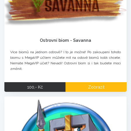
Ostrovní biom - Savanna
Více biomů na jednom ostrově? I to je možné! Po zakoupení tohoto
biomu s MegaVIP účtem můžete mít na ostově biomů kolik chcete.
Nemáte MegaVIP účet? Nevadí! Ostrovní biom si i tak budete moci
změnit.
100,- Kč
Zobrazit